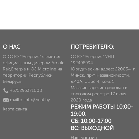
О НАС
ПОТРЕБИТЕЛЮ:
© ООО "Энерпия" является
ООО "Энерпия" УНП
официальным дилером Arnold
192498994
Rak,Enerpia и OJ Microline на
Юридический адрес: 220034, г.
территории Республики
Минск, пр-т Независимости,
Беларусь.
д.40А, офис 4, ком. 1
Магазин зарегистрирован в
+375295371000
торговом реестре 17 июля
mailto: info@heat.by
2020 года
РЕЖИМ РАБОТЫ 10:00-
Карта сайта
19:00,
СБ: 10:00-17:00
ВС: ВЫХОДНОЙ
Наш магазин