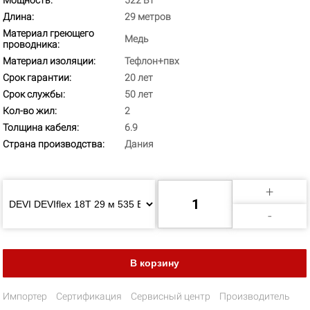
Мощность:
522 Вт
Длина:
29 метров
Материал греющего
Медь
проводника:
Материал изоляции:
Тефлон+пвх
Срок гарантии:
20 лет
Срок службы:
50 лет
Кол-во жил:
2
Толщина кабеля:
6.9
Страна производства:
Дания
+
-
Импортер
Сертификация
Сервисный центр
Производитель