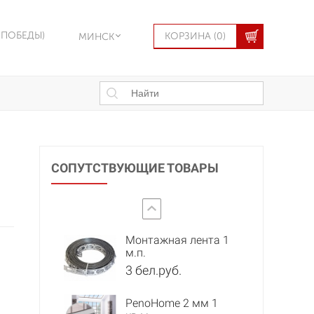
кв.м.
5 бел.руб.
 ПОБЕДЫ)
КОРЗИНА (0)
МИНСК
Raychem SENZ
524 бел.руб.
Терморегулятор OJ
Microline OTN-1991
245 бел.руб.
СОПУТСТВУЮЩИЕ ТОВАРЫ
Raychem NRG-DM
368 бел.руб.
<
Монтажная лента 1
м.п.
3 бел.руб.
PenoHome 2 мм 1