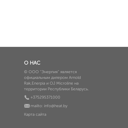
О НАС
© ООО "Энерпия" является
официальным дилером Arnold
Rak,Enerpia и OJ Microline на
территории Республики Беларусь.
+375295371000
mailto: info@heat.by
Карта сайта