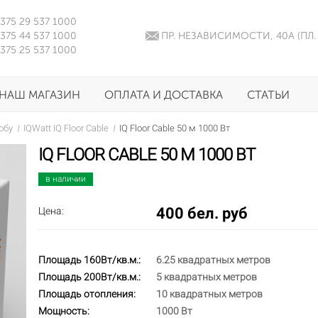
375 29 537 1000
375 44 537 1000
ПР. НЕЗАВИСИМОСТИ, 40А (ПЛ.
375 25 537 1000
НАШ МАГАЗИН
ОПЛАТА И ДОСТАВКА
СТАТЬИ
обу
IQWatt IQ Floor Cable
IQ Floor Cable 50 м 1000 Вт
IQ FLOOR CABLE 50 М 1000 ВТ
в наличии
400 бел. руб
Цена:
Площадь 160Вт/кв.м.:
6.25 квадратных метров
Площадь 200Вт/кв.м.:
5 квадратных метров
Площадь отопления:
10 квадратных метров
Мощность:
1000 Вт