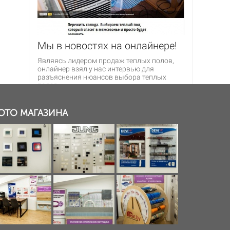
кв.м.
5 бел.руб.
Мы в новостях на онлайнере!
Являясь лидером продаж теплых полов,
онлайнер взял у нас интервью для
разъяснения нюансов выбора теплых
полов.
Читать далее>>
ОТО МАГАЗИНА