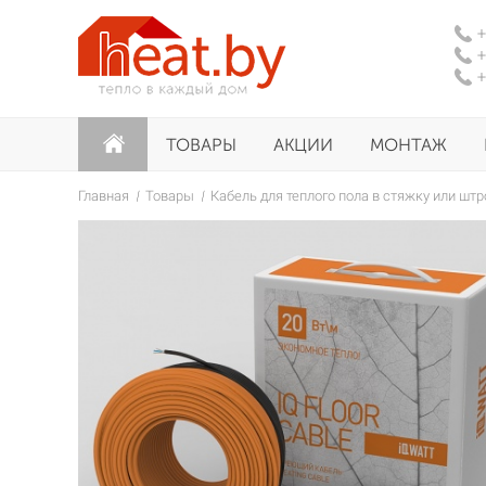
+
+
+
ТОВАРЫ
АКЦИИ
МОНТАЖ
Главная
Товары
Кабель для теплого пола в стяжку или штр