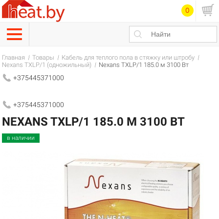
0
Главная
Товары
Кабель для теплого пола в стяжку или штробу
Nexans TXLP/1 (одножильный)
Nexans TXLP/1 185.0 м 3100 Вт
+375445371000
+375445371000
NEXANS TXLP/1 185.0 М 3100 ВТ
в наличии