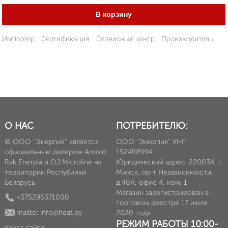
Импортер
Сертификация
Сервисный центр
Производитель
О НАС
ПОТРЕБИТЕЛЮ:
© ООО "Энерпия" является
ООО "Энерпия" УНП
официальным дилером Arnold
192498994
Rak,Enerpia и OJ Microline на
Юридический адрес: 220034, г.
территории Республики
Минск, пр-т Независимости,
Беларусь.
д.40А, офис 4, ком. 1
Магазин зарегистрирован в
+375295371000
торговом реестре 17 июля
mailto: info@heat.by
2020 года
РЕЖИМ РАБОТЫ 10:00-
Карта сайта