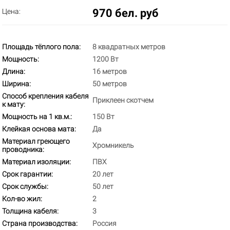
970 бел. руб
Цена:
Площадь тёплого пола:
8 квадратных метров
Мощность:
1200 Вт
Длина:
16 метров
Ширина:
50 метров
Способ крепления кабеля
Приклеен скотчем
к мату:
Мощность на 1 кв.м.:
150 Вт
Клейкая основа мата:
Да
Материал греющего
Хромникель
проводника:
Материал изоляции:
ПВХ
Срок гарантии:
20 лет
Срок службы:
50 лет
Кол-во жил:
2
Толщина кабеля:
3
Страна производства:
Россия