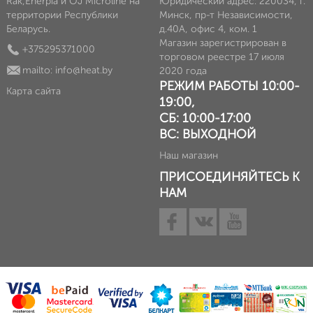
Rak,Enerpia и OJ Microline на
Юридический адрес: 220034, г.
территории Республики
Минск, пр-т Независимости,
Беларусь.
д.40А, офис 4, ком. 1
Магазин зарегистрирован в
+375295371000
торговом реестре 17 июля
mailto: info@heat.by
2020 года
РЕЖИМ РАБОТЫ 10:00-
Карта сайта
19:00,
СБ: 10:00-17:00
ВС: ВЫХОДНОЙ
Наш магазин
ПРИСОЕДИНЯЙТЕСЬ К
НАМ