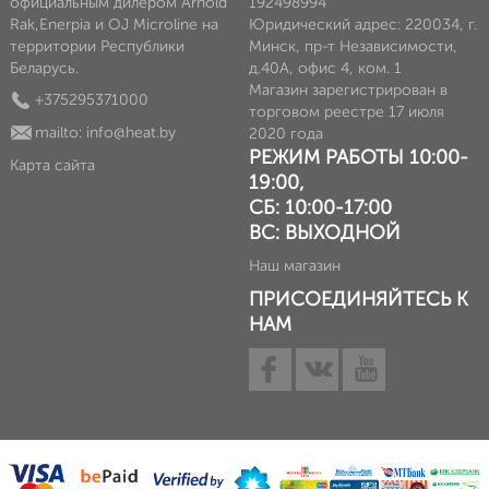
официальным дилером Arnold
192498994
Rak,Enerpia и OJ Microline на
Юридический адрес: 220034, г.
территории Республики
Минск, пр-т Независимости,
Беларусь.
д.40А, офис 4, ком. 1
Магазин зарегистрирован в
+375295371000
торговом реестре 17 июля
mailto: info@heat.by
2020 года
РЕЖИМ РАБОТЫ 10:00-
Карта сайта
19:00,
СБ: 10:00-17:00
ВС: ВЫХОДНОЙ
Наш магазин
ПРИСОЕДИНЯЙТЕСЬ К
НАМ