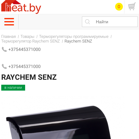
0
Главная
Товары
Терморегуляторы программируемые
Терморегулятор Raychem SENZ
Raychem SENZ
+375445371000
+375445371000
RAYCHEM SENZ
в наличии