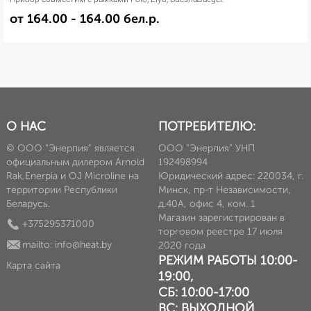
от 164.00 - 164.00 бел.р.
О НАС
ПОТРЕБИТЕЛЮ:
© ООО "Энерпия" является
ООО "Энерпия" УНП
официальным дилером Arnold
192498994
Rak,Enerpia и OJ Microline на
Юридический адрес: 220034, г.
территории Республики
Минск, пр-т Независимости,
Беларусь.
д.40А, офис 4, ком. 1
Магазин зарегистрирован в
+375295371000
торговом реестре 17 июля
mailto: info@heat.by
2020 года
РЕЖИМ РАБОТЫ 10:00-
Карта сайта
19:00,
СБ: 10:00-17:00
ВС: ВЫХОДНОЙ