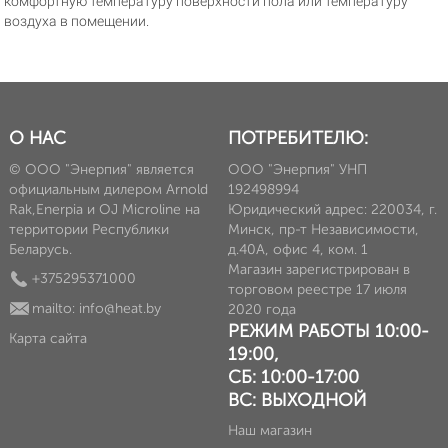
комфортную температуру поверхности пола или температуру
воздуха в помещении.
О НАС
ПОТРЕБИТЕЛЮ:
© ООО "Энерпия" является
ООО "Энерпия" УНП
официальным дилером Arnold
192498994
Rak,Enerpia и OJ Microline на
Юридический адрес: 220034, г.
территории Республики
Минск, пр-т Независимости,
Беларусь.
д.40А, офис 4, ком. 1
Магазин зарегистрирован в
+375295371000
торговом реестре 17 июля
mailto: info@heat.by
2020 года
РЕЖИМ РАБОТЫ 10:00-
Карта сайта
19:00,
СБ: 10:00-17:00
ВС: ВЫХОДНОЙ
Наш магазин